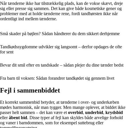
Når tænderne ikke har tilstrækkelig plads, kan de vokse skævt, dreje
sig eller presse sig sammen. Det kan give både kosmetiske gener og
problemer med at holde tænderne rene, fordi tandbørsten ikke når
ordentligt ind mellem tænderne.
Små skader på bøjlen? Sådan håndterer du dem sikkert derhjemme
Tandkødssygdomme udvikler sig langsomt – derfor opdages de ofte
for sent
Bevar dit smil efter en tandskade – sådan plejer du dine tænder bedst
Fra barn til voksen: Sådan forandrer tandkødet sig gennem livet
Fejl i sammenbiddet
Et korrekt sammenbid betyder, at tænderne i over- og underkæben
mødes harmonisk, når man tygger. Men mange oplever, at biddet ikke
passer helt sammen – det kan være et
overbid
,
underbid
,
krydsbid
eller
åbent bid
. Disse typer af fejl kan skyldes både arvelige forhold
og vaner i barndommen, som for eksempel suttebrug eller
tommelfingersutning.