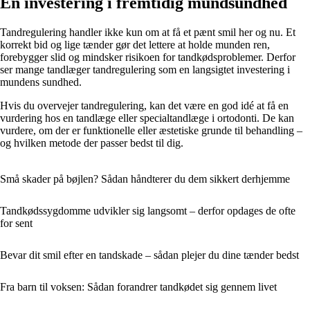
En investering i fremtidig mundsundhed
Tandregulering handler ikke kun om at få et pænt smil her og nu. Et
korrekt bid og lige tænder gør det lettere at holde munden ren,
forebygger slid og mindsker risikoen for tandkødsproblemer. Derfor
ser mange tandlæger tandregulering som en langsigtet investering i
mundens sundhed.
Hvis du overvejer tandregulering, kan det være en god idé at få en
vurdering hos en tandlæge eller specialtandlæge i ortodonti. De kan
vurdere, om der er funktionelle eller æstetiske grunde til behandling –
og hvilken metode der passer bedst til dig.
Små skader på bøjlen? Sådan håndterer du dem sikkert derhjemme
Tandkødssygdomme udvikler sig langsomt – derfor opdages de ofte
for sent
Bevar dit smil efter en tandskade – sådan plejer du dine tænder bedst
Fra barn til voksen: Sådan forandrer tandkødet sig gennem livet