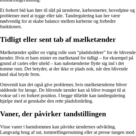
Et forkert bid kan føre til slid på tænderne, kæbesmerter, hovedpine og
problemer med at tygge eller tale. Tandregulering kan her være
nødvendig for at skabe balance mellem kæberne og forbedre
funktionen.
Tidligt eller sent tab af mælketænder
Mælketænder spiller en vigtig rolle som “pladsholdere” for de blivende
tænder. Hvis et barn mister en mælketand for tidligt – for eksempel på
grund af caries eller uheld – kan nabotænderne flytte sig ind i det
tomme rum. Det betyder, at der ikke er plads nok, når den blivende
tand skal bryde frem.
Omvendt kan det også give problemer, hvis mælketænderne bliver
siddende for længe. De blivende tænder kan så blive tvunget til at
vokse ud i en forkert position. I begge tilfælde kan tandregulering
hjælpe med at genskabe den rette pladsfordeling.
Vaner, der påvirker tandstillingen
Visse vaner i barndommen kan påvirke tændernes udvikling.
Langvarig brug af sut, tommelfingersutning eller at presse tungen mod