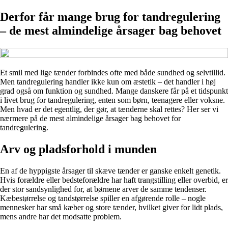
Derfor får mange brug for tandregulering
– de mest almindelige årsager bag behovet
Et smil med lige tænder forbindes ofte med både sundhed og selvtillid.
Men tandregulering handler ikke kun om æstetik – det handler i høj
grad også om funktion og sundhed. Mange danskere får på et tidspunkt
i livet brug for tandregulering, enten som børn, teenagere eller voksne.
Men hvad er det egentlig, der gør, at tænderne skal rettes? Her ser vi
nærmere på de mest almindelige årsager bag behovet for
tandregulering.
Arv og pladsforhold i munden
En af de hyppigste årsager til skæve tænder er ganske enkelt genetik.
Hvis forældre eller bedsteforældre har haft trangstilling eller overbid, er
der stor sandsynlighed for, at børnene arver de samme tendenser.
Kæbestørrelse og tandstørrelse spiller en afgørende rolle – nogle
mennesker har små kæber og store tænder, hvilket giver for lidt plads,
mens andre har det modsatte problem.