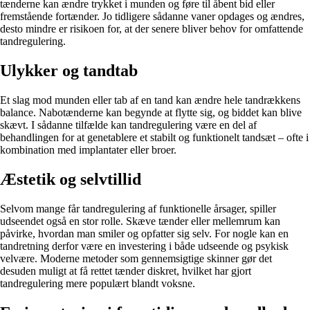
tænderne kan ændre trykket i munden og føre til åbent bid eller
fremstående fortænder. Jo tidligere sådanne vaner opdages og ændres,
desto mindre er risikoen for, at der senere bliver behov for omfattende
tandregulering.
Ulykker og tandtab
Et slag mod munden eller tab af en tand kan ændre hele tandrækkens
balance. Nabotænderne kan begynde at flytte sig, og biddet kan blive
skævt. I sådanne tilfælde kan tandregulering være en del af
behandlingen for at genetablere et stabilt og funktionelt tandsæt – ofte i
kombination med implantater eller broer.
Æstetik og selvtillid
Selvom mange får tandregulering af funktionelle årsager, spiller
udseendet også en stor rolle. Skæve tænder eller mellemrum kan
påvirke, hvordan man smiler og opfatter sig selv. For nogle kan en
tandretning derfor være en investering i både udseende og psykisk
velvære. Moderne metoder som gennemsigtige skinner gør det
desuden muligt at få rettet tænder diskret, hvilket har gjort
tandregulering mere populært blandt voksne.