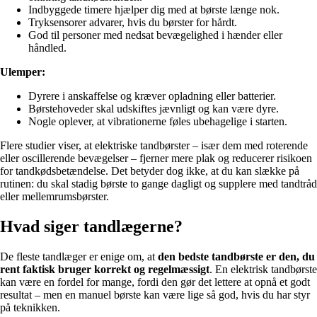
Indbyggede timere hjælper dig med at børste længe nok.
Tryksensorer advarer, hvis du børster for hårdt.
God til personer med nedsat bevægelighed i hænder eller
håndled.
Ulemper:
Dyrere i anskaffelse og kræver opladning eller batterier.
Børstehoveder skal udskiftes jævnligt og kan være dyre.
Nogle oplever, at vibrationerne føles ubehagelige i starten.
Flere studier viser, at elektriske tandbørster – især dem med roterende
eller oscillerende bevægelser – fjerner mere plak og reducerer risikoen
for tandkødsbetændelse. Det betyder dog ikke, at du kan slække på
rutinen: du skal stadig børste to gange dagligt og supplere med tandtråd
eller mellemrumsbørster.
Hvad siger tandlægerne?
De fleste tandlæger er enige om, at
den bedste tandbørste er den, du
rent faktisk bruger korrekt og regelmæssigt
. En elektrisk tandbørste
kan være en fordel for mange, fordi den gør det lettere at opnå et godt
resultat – men en manuel børste kan være lige så god, hvis du har styr
på teknikken.