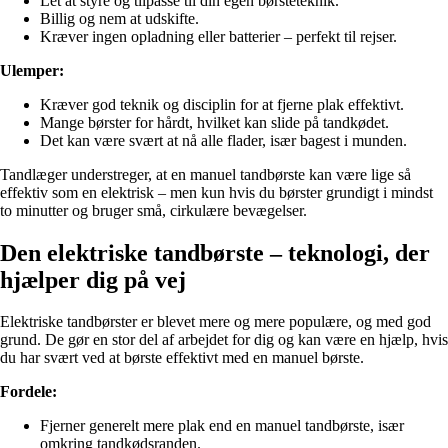
Let at styre og tilpasse til din egen børsteteknik.
Billig og nem at udskifte.
Kræver ingen opladning eller batterier – perfekt til rejser.
Ulemper:
Kræver god teknik og disciplin for at fjerne plak effektivt.
Mange børster for hårdt, hvilket kan slide på tandkødet.
Det kan være svært at nå alle flader, især bagest i munden.
Tandlæger understreger, at en manuel tandbørste kan være lige så
effektiv som en elektrisk – men kun hvis du børster grundigt i mindst
to minutter og bruger små, cirkulære bevægelser.
Den elektriske tandbørste – teknologi, der
hjælper dig på vej
Elektriske tandbørster er blevet mere og mere populære, og med god
grund. De gør en stor del af arbejdet for dig og kan være en hjælp, hvis
du har svært ved at børste effektivt med en manuel børste.
Fordele:
Fjerner generelt mere plak end en manuel tandbørste, især
omkring tandkødsranden.