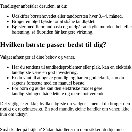
Tandlæger anbefaler desuden, at du:
Udskifter børstehovedet eller tandbørsten hver 3.–4. måned.
Bruger en blød børste for at skåne tandkødet.
Børster med fluortandpasta og undgår at skylle munden helt efter
børstning, så fluoriden får længere virkning.
Hvilken børste passer bedst til dig?
Valget afhænger af dine behov og vaner.
Har du tendens til tandkødsproblemer eller plak, kan en elektrisk
tandbørste være en god investering.
Er du vant til at børste grundigt og har en god teknik, kan du
sagtens fortsætte med en manuel børste.
For børn og ældre kan den elektriske model gøre
tandbørstningen både lettere og mere motiverende.
Det vigtigste er ikke, hvilken børste du vælger – men at du bruger den
rigtigt og regelmæssigt. En god mundhygiejne handler om vaner, ikke
kun om udstyr.
Små skader på bøjlen? Sådan håndterer du dem sikkert derhjemme