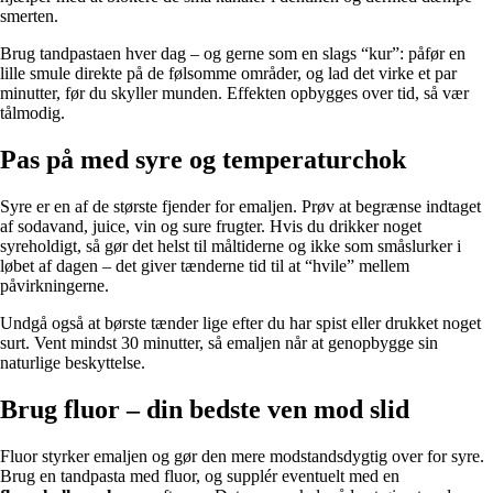
smerten.
Brug tandpastaen hver dag – og gerne som en slags “kur”: påfør en
lille smule direkte på de følsomme områder, og lad det virke et par
minutter, før du skyller munden. Effekten opbygges over tid, så vær
tålmodig.
Pas på med syre og temperaturchok
Syre er en af de største fjender for emaljen. Prøv at begrænse indtaget
af sodavand, juice, vin og sure frugter. Hvis du drikker noget
syreholdigt, så gør det helst til måltiderne og ikke som småslurker i
løbet af dagen – det giver tænderne tid til at “hvile” mellem
påvirkningerne.
Undgå også at børste tænder lige efter du har spist eller drukket noget
surt. Vent mindst 30 minutter, så emaljen når at genopbygge sin
naturlige beskyttelse.
Brug fluor – din bedste ven mod slid
Fluor styrker emaljen og gør den mere modstandsdygtig over for syre.
Brug en tandpasta med fluor, og supplér eventuelt med en