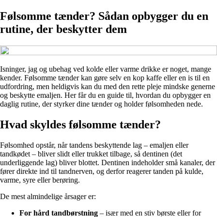
Følsomme tænder? Sådan opbygger du en
rutine, der beskytter dem
Isninger, jag og ubehag ved kolde eller varme drikke er noget, mange
kender. Følsomme tænder kan gøre selv en kop kaffe eller en is til en
udfordring, men heldigvis kan du med den rette pleje mindske generne
og beskytte emaljen. Her får du en guide til, hvordan du opbygger en
daglig rutine, der styrker dine tænder og holder følsomheden nede.
Hvad skyldes følsomme tænder?
Følsomhed opstår, når tandens beskyttende lag – emaljen eller
tandkødet – bliver slidt eller trukket tilbage, så dentinen (det
underliggende lag) bliver blottet. Dentinen indeholder små kanaler, der
fører direkte ind til tandnerven, og derfor reagerer tanden på kulde,
varme, syre eller berøring.
De mest almindelige årsager er:
For hård tandbørstning
– især med en stiv børste eller for