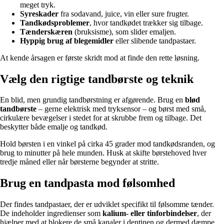
meget tryk.
Syreskader
fra sodavand, juice, vin eller sure frugter.
Tandkødsproblemer
, hvor tandkødet trækker sig tilbage.
Tænderskæren
(bruksisme), som slider emaljen.
Hyppig brug af blegemidler
eller slibende tandpastaer.
At kende årsagen er første skridt mod at finde den rette løsning.
Vælg den rigtige tandbørste og teknik
En blid, men grundig tandbørstning er afgørende. Brug en
blød
tandbørste
– gerne elektrisk med tryksensor – og børst med små,
cirkulære bevægelser i stedet for at skrubbe frem og tilbage. Det
beskytter både emalje og tandkød.
Hold børsten i en vinkel på cirka 45 grader mod tandkødsranden, og
brug to minutter på hele munden. Husk at skifte børstehoved hver
tredje måned eller når børsterne begynder at stritte.
Brug en tandpasta mod følsomhed
Der findes tandpastaer, der er udviklet specifikt til følsomme tænder.
De indeholder ingredienser som
kalium- eller tinforbindelser
, der
hjælper med at blokere de små kanaler i dentinen og dermed dæmpe