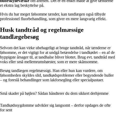
fluorskyllevæske
om aftenen. Det er en enkel måde at give tænderne
et ekstra lag beskyttelse på.
Hvis du har meget følsomme tænder, kan tandlægen også tilbyde
professionel fluorbehandling, som giver en mere langvarig effekt.
Husk tandtråd og regelmæssige
tandlægebesøg
Selvom det kan virke ubehageligt at bruge tandtråd, når tænderne er
følsomme, er det vigtigt for at undgå betændelse i tandkødet – en af de
hyppigste årsager til, at tandhalse bliver blottet. Brug evt. tandtråd med
voks eller små mellemrumsbørster, som er mere skånsomme.
Besøg tandlægen regelmæssigt. Han eller hun kan vurdere, om
følsomheden skyldes slid, tandkødsproblemer eller begyndende huller
– og foreslå behandlinger som lakforsegling eller specialpastaer.
Små skader på bøjlen? Sådan håndterer du dem sikkert derhjemme
Tandkødssygdomme udvikler sig langsomt – derfor opdages de ofte
for sent