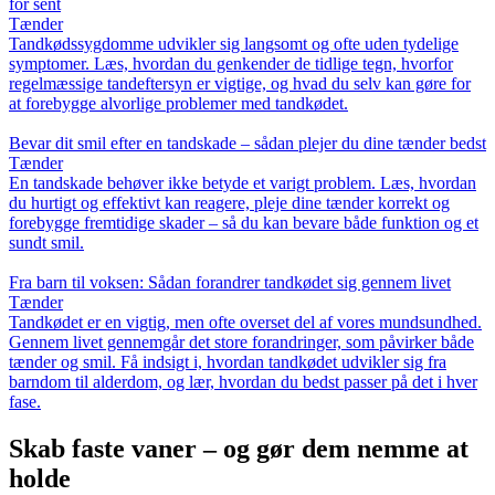
for sent
Tænder
Tandkødssygdomme udvikler sig langsomt og ofte uden tydelige
symptomer. Læs, hvordan du genkender de tidlige tegn, hvorfor
regelmæssige tandeftersyn er vigtige, og hvad du selv kan gøre for
at forebygge alvorlige problemer med tandkødet.
Bevar dit smil efter en tandskade – sådan plejer du dine tænder bedst
Tænder
En tandskade behøver ikke betyde et varigt problem. Læs, hvordan
du hurtigt og effektivt kan reagere, pleje dine tænder korrekt og
forebygge fremtidige skader – så du kan bevare både funktion og et
sundt smil.
Fra barn til voksen: Sådan forandrer tandkødet sig gennem livet
Tænder
Tandkødet er en vigtig, men ofte overset del af vores mundsundhed.
Gennem livet gennemgår det store forandringer, som påvirker både
tænder og smil. Få indsigt i, hvordan tandkødet udvikler sig fra
barndom til alderdom, og lær, hvordan du bedst passer på det i hver
fase.
Skab faste vaner – og gør dem nemme at
holde