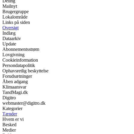
Deling
Mailnyt
Brugergruppe
Lokalområde
Links på siden
Oversigt
Indlæg
Dataarkiv
Update
Abonnementsstrøm
Lovgivning
Cookieinformation
Persondatapolitik
Ophavsretlig beskyttelse
Forudsætninger
Åben adgang
Klimaansvar
TandMagi.dk
Digitro
webmaster@digitro.dk
Kategorier
Tænder
Hvem er vi
Besked
Medier