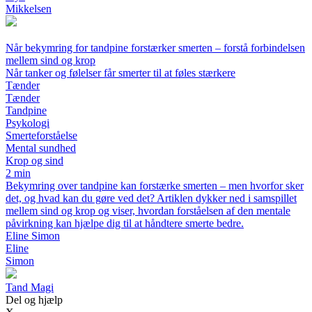
Mikkelsen
Når bekymring for tandpine forstærker smerten – forstå forbindelsen
mellem sind og krop
Når tanker og følelser får smerter til at føles stærkere
Tænder
Tænder
Tandpine
Psykologi
Smerteforståelse
Mental sundhed
Krop og sind
2 min
Bekymring over tandpine kan forstærke smerten – men hvorfor sker
det, og hvad kan du gøre ved det? Artiklen dykker ned i samspillet
mellem sind og krop og viser, hvordan forståelsen af den mentale
påvirkning kan hjælpe dig til at håndtere smerte bedre.
Eline Simon
Eline
Simon
Tand Magi
Del og hjælp