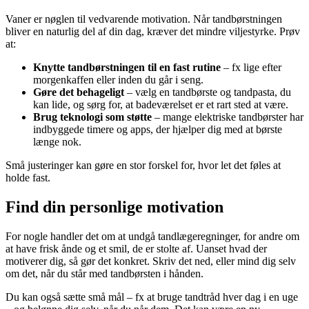
Vaner er nøglen til vedvarende motivation. Når tandbørstningen
bliver en naturlig del af din dag, kræver det mindre viljestyrke. Prøv
at:
Knytte tandbørstningen til en fast rutine
– fx lige efter
morgenkaffen eller inden du går i seng.
Gøre det behageligt
– vælg en tandbørste og tandpasta, du
kan lide, og sørg for, at badeværelset er et rart sted at være.
Brug teknologi som støtte
– mange elektriske tandbørster har
indbyggede timere og apps, der hjælper dig med at børste
længe nok.
Små justeringer kan gøre en stor forskel for, hvor let det føles at
holde fast.
Find din personlige motivation
For nogle handler det om at undgå tandlægeregninger, for andre om
at have frisk ånde og et smil, de er stolte af. Uanset hvad der
motiverer dig, så gør det konkret. Skriv det ned, eller mind dig selv
om det, når du står med tandbørsten i hånden.
Du kan også sætte små mål – fx at bruge tandtråd hver dag i en uge