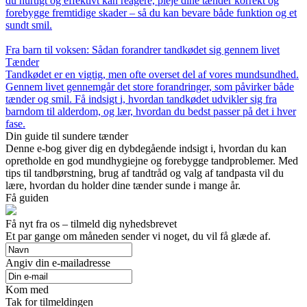
du hurtigt og effektivt kan reagere, pleje dine tænder korrekt og
forebygge fremtidige skader – så du kan bevare både funktion og et
sundt smil.
Fra barn til voksen: Sådan forandrer tandkødet sig gennem livet
Tænder
Tandkødet er en vigtig, men ofte overset del af vores mundsundhed.
Gennem livet gennemgår det store forandringer, som påvirker både
tænder og smil. Få indsigt i, hvordan tandkødet udvikler sig fra
barndom til alderdom, og lær, hvordan du bedst passer på det i hver
fase.
Din guide til sundere tænder
Denne e-bog giver dig en dybdegående indsigt i, hvordan du kan
opretholde en god mundhygiejne og forebygge tandproblemer. Med
tips til tandbørstning, brug af tandtråd og valg af tandpasta vil du
lære, hvordan du holder dine tænder sunde i mange år.
Få guiden
Få nyt fra os – tilmeld dig nyhedsbrevet
Et par gange om måneden sender vi noget, du vil få glæde af.
Angiv din e-mailadresse
Kom med
Tak for tilmeldingen