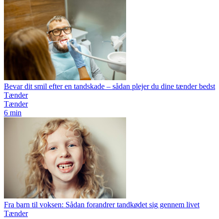
Bevar dit smil efter en tandskade – sådan plejer du dine tænder bedst
Tænder
Tænder
6 min
Fra barn til voksen: Sådan forandrer tandkødet sig gennem livet
Tænder