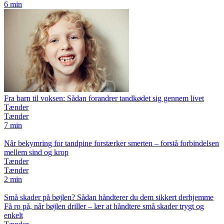
6 min
Fra barn til voksen: Sådan forandrer tandkødet sig gennem livet
Tænder
Tænder
7 min
Når bekymring for tandpine forstærker smerten – forstå forbindelsen
mellem sind og krop
Tænder
Tænder
2 min
Små skader på bøjlen? Sådan håndterer du dem sikkert derhjemme
Få ro på, når bøjlen driller – lær at håndtere små skader trygt og
enkelt