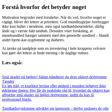
Forstå hvorfor det betyder noget
Motivation begynder med forståelse. Når du ved, hvorfor noget er
vigtigt, bliver det lettere at prioritere. God mundhygiejne forebygger
ikke kun huller i tænderne, men også tandkødsbetændelse, dårlig
ånde og i værste fald tandtab. Desuden viser forskning, at
mundsundhed hænger sammen med den generelle sundhed – blandt
andet hjerte-kar-sygdomme og diabetes.
At tænke på tandpleje som en investering i hele kroppens velvære
kan gøre det lettere at finde mening i de daglige rutiner.
Læs også:
Små skader på bøjlen? Sådan håndterer du dem sikkert derhjemme
Tænder
En løs tråd, et knækket beslag eller ømhed i munden behøver ikke
ødelægge dagen. Her får du praktiske råd til, hvordan du sikkert kan
afhjælpe små skader på bøjlen derhjemme, indtil du kan få
professionel hjælp.
Tandkødssygdomme udvikler sig langsomt – derfor opdages de ofte