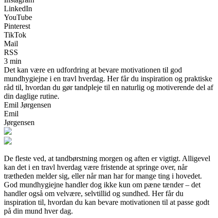
LinkedIn
YouTube
Pinterest
TikTok
Mail
RSS
3 min
Det kan være en udfordring at bevare motivationen til god
mundhygiejne i en travl hverdag. Her får du inspiration og praktiske
råd til, hvordan du gør tandpleje til en naturlig og motiverende del af
din daglige rutine.
Emil Jørgensen
Emil
Jørgensen
De fleste ved, at tandbørstning morgen og aften er vigtigt. Alligevel
kan det i en travl hverdag være fristende at springe over, når
trætheden melder sig, eller når man har for mange ting i hovedet.
God mundhygiejne handler dog ikke kun om pæne tænder – det
handler også om velvære, selvtillid og sundhed. Her får du
inspiration til, hvordan du kan bevare motivationen til at passe godt
på din mund hver dag.