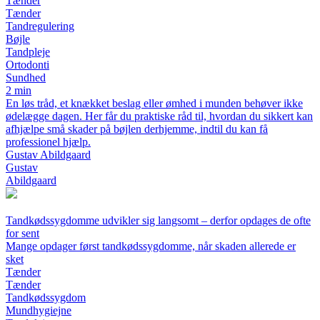
Tænder
Tænder
Tandregulering
Bøjle
Tandpleje
Ortodonti
Sundhed
2 min
En løs tråd, et knækket beslag eller ømhed i munden behøver ikke
ødelægge dagen. Her får du praktiske råd til, hvordan du sikkert kan
afhjælpe små skader på bøjlen derhjemme, indtil du kan få
professionel hjælp.
Gustav Abildgaard
Gustav
Abildgaard
Tandkødssygdomme udvikler sig langsomt – derfor opdages de ofte
for sent
Mange opdager først tandkødssygdomme, når skaden allerede er
sket
Tænder
Tænder
Tandkødssygdom
Mundhygiejne