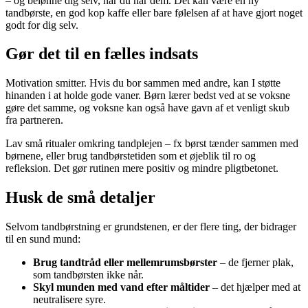
– og belønne dig selv, når du når dem. Det kan være en ny
tandbørste, en god kop kaffe eller bare følelsen af at have gjort noget
godt for dig selv.
Gør det til en fælles indsats
Motivation smitter. Hvis du bor sammen med andre, kan I støtte
hinanden i at holde gode vaner. Børn lærer bedst ved at se voksne
gøre det samme, og voksne kan også have gavn af et venligt skub
fra partneren.
Lav små ritualer omkring tandplejen – fx børst tænder sammen med
børnene, eller brug tandbørstetiden som et øjeblik til ro og
refleksion. Det gør rutinen mere positiv og mindre pligtbetonet.
Husk de små detaljer
Selvom tandbørstning er grundstenen, er der flere ting, der bidrager
til en sund mund:
Brug tandtråd eller mellemrumsbørster
– de fjerner plak,
som tandbørsten ikke når.
Skyl munden med vand efter måltider
– det hjælper med at
neutralisere syre.