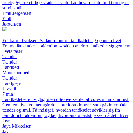
forebygge fremtidige skader – så du kan bevare både funktion og et
sundt smil.
Emil Jørgensen
Emil
Jørgensen
Fra barn til voksen: Sådan forandrer tandkødet sig gennem livet
Fra mælketænder til alderdom – sådan ændrer tandkødet sig gennem
livets faser
Tænder
Tænder
Tandkød
Mundsundhed
Tænder
Tandpleje
Livsstil
7 min
Tandkødet er en vigtig, men ofte overset del af vores mundsundhed.
Gennem livet gennemgår det store forandringer, som påvirker både
tænder og smil. Få indsigt i, hvordan tandkødet udvikler sig fra
barndom til alderdom, og lær, hvordan du bedst passer på det i hver
fase.
Jaya Mikkelsen
Jaya