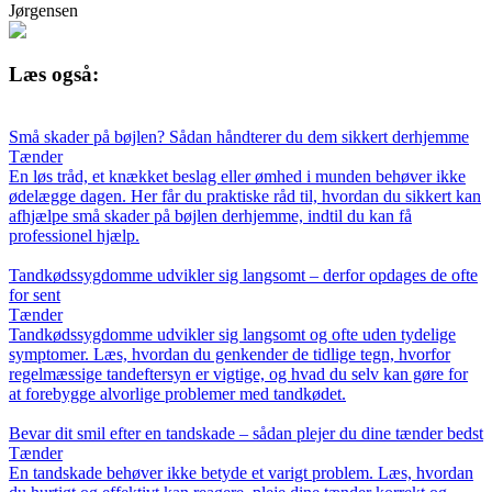
Jørgensen
Læs også:
Små skader på bøjlen? Sådan håndterer du dem sikkert derhjemme
Tænder
En løs tråd, et knækket beslag eller ømhed i munden behøver ikke
ødelægge dagen. Her får du praktiske råd til, hvordan du sikkert kan
afhjælpe små skader på bøjlen derhjemme, indtil du kan få
professionel hjælp.
Tandkødssygdomme udvikler sig langsomt – derfor opdages de ofte
for sent
Tænder
Tandkødssygdomme udvikler sig langsomt og ofte uden tydelige
symptomer. Læs, hvordan du genkender de tidlige tegn, hvorfor
regelmæssige tandeftersyn er vigtige, og hvad du selv kan gøre for
at forebygge alvorlige problemer med tandkødet.
Bevar dit smil efter en tandskade – sådan plejer du dine tænder bedst
Tænder
En tandskade behøver ikke betyde et varigt problem. Læs, hvordan