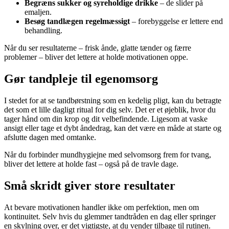
Begræns sukker og syreholdige drikke
– de slider på
emaljen.
Besøg tandlægen regelmæssigt
– forebyggelse er lettere end
behandling.
Når du ser resultaterne – frisk ånde, glatte tænder og færre
problemer – bliver det lettere at holde motivationen oppe.
Gør tandpleje til egenomsorg
I stedet for at se tandbørstning som en kedelig pligt, kan du betragte
det som et lille dagligt ritual for dig selv. Det er et øjeblik, hvor du
tager hånd om din krop og dit velbefindende. Ligesom at vaske
ansigt eller tage et dybt åndedrag, kan det være en måde at starte og
afslutte dagen med omtanke.
Når du forbinder mundhygiejne med selvomsorg frem for tvang,
bliver det lettere at holde fast – også på de travle dage.
Små skridt giver store resultater
At bevare motivationen handler ikke om perfektion, men om
kontinuitet. Selv hvis du glemmer tandtråden en dag eller springer
en skylning over, er det vigtigste, at du vender tilbage til rutinen.