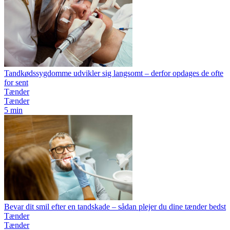
Tandkødssygdomme udvikler sig langsomt – derfor opdages de ofte
for sent
Tænder
Tænder
5 min
Bevar dit smil efter en tandskade – sådan plejer du dine tænder bedst
Tænder
Tænder