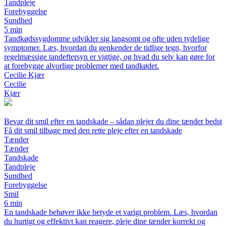
Tandpleje
Forebyggelse
Sundhed
5 min
Tandkødssygdomme udvikler sig langsomt og ofte uden tydelige
symptomer. Læs, hvordan du genkender de tidlige tegn, hvorfor
regelmæssige tandeftersyn er vigtige, og hvad du selv kan gøre for
at forebygge alvorlige problemer med tandkødet.
Cecilie Kjær
Cecilie
Kjær
Bevar dit smil efter en tandskade – sådan plejer du dine tænder bedst
Få dit smil tilbage med den rette pleje efter en tandskade
Tænder
Tænder
Tandskade
Tandpleje
Sundhed
Forebyggelse
Smil
6 min
En tandskade behøver ikke betyde et varigt problem. Læs, hvordan
du hurtigt og effektivt kan reagere, pleje dine tænder korrekt og